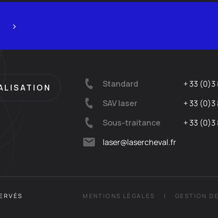
Standard
+ 33 (0)3 
ALISATION
SAV laser
+ 33 (0)3 
Sous-traitance
+ 33 (0)3 
laser@lasercheval.fr
nalisez vos Options
SERVÉS
MENTIONS LÉGALES
GESTION D
r vos paramètres de confidentialité, en garantissant