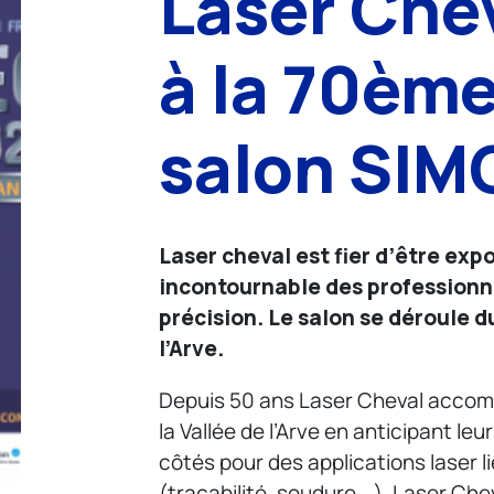
Laser Che
à la 70ème
salon SI
Laser cheval est fier d’être ex
incontournable des professionn
précision. Le salon se déroule d
l’Arve.
Depuis 50 ans Laser Cheval accom
la Vallée de l’Arve en anticipant le
côtés pour des applications laser li
(traçabilité, soudure …), Laser Chev